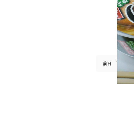
交渉成立
前日
（SONY