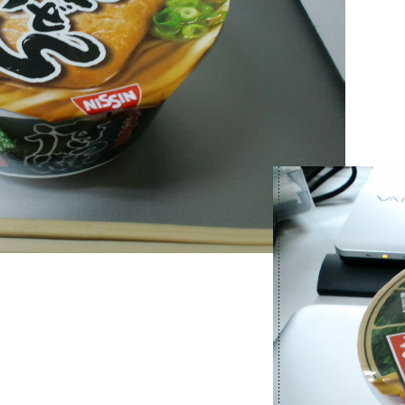
。GPSユニットを手に入れました
エ
 GPS-CS3K）。