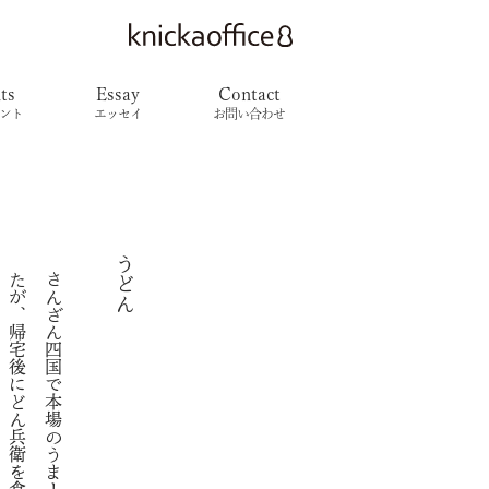
ts
Essay
Contact
ント
エッセイ
お問い合わせ
うどん
。
さ
ん
ざ
ん
四
国
で
本
場
の
う
ま
ー
い
う
ど
ん
を
食
っ
た
が
、
帰
宅
後
に
ど
ん
兵
衛
を
食
う