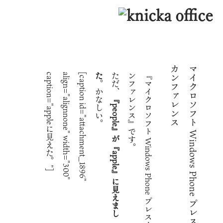
ス
マ
イ
ク
ロ
ソ
フ
ト
W
i
n
d
o
w
s
P
h
o
n
e
プ
レ
ス
カ
ン
フ
ァ
レ
ン
]
[
c
a
p
t
i
o
n
i
d
=
"
a
t
t
a
c
h
m
e
n
t
_
1
8
9
6
"
a
l
i
g
n
=
"
a
l
i
g
n
n
o
n
e
"
w
i
d
t
h
=
"
3
0
0
"
c
a
p
t
i
o
n
=
"
a
p
p
l
e
に
見
え
た
。
"
た
ただ、
。
『
マ
イ
ク
ロ
ソ
フ
ト
W
i
n
d
o
w
s
P
h
o
n
e
プ
レ
ス
カ
ン
フ
ァ
レ
ン
ス
』
で
す
。かなしい。
『
p
e
o
p
l
e
』
が
『
a
p
p
l
e
』
に
見
え
ま
し