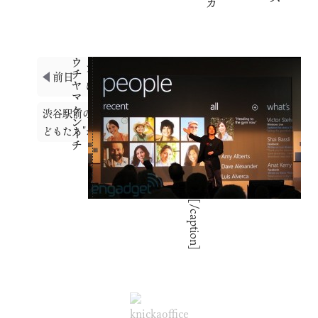
ウチヤマ ケンイチ
ブルーブルーヨコハマと象の鼻パークの間
前日
に新しい道ができてたよ。
渋谷駅前のなぞの像"地球のうえにあそぶ こ
翌日
どもたち"がかわいい。
[/caption]