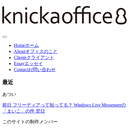
Home
ホーム
About
オフィスのこと
Clients
クライアント
Essay
エッセイ
Contact
お問い合わせ
最近
あつい
前日
フリーディアって知ってる？
Windows Live Messengerの
「まいこ」の件
翌日
このサイトの制作メンバー