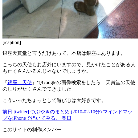
[/caption]
銀座天賞堂と言うだけあって、本店は銀座にあります。
こっちの天使もお店外にいますので、見かけたことがある人
もたくさんいるんじゃないでしょうか。
『
銀座 天使
』でGoogleの画像検索をしたら、天賞堂の天使
のしりがたくさんでてきました。
こういったちょっとして遊び心は大好きです。
前日
[twitter] つぶやきのまとめ (2010-02-10分)
マインドマッ
プをiPhoneで描いてみる。
翌日
このサイトの制作メンバー