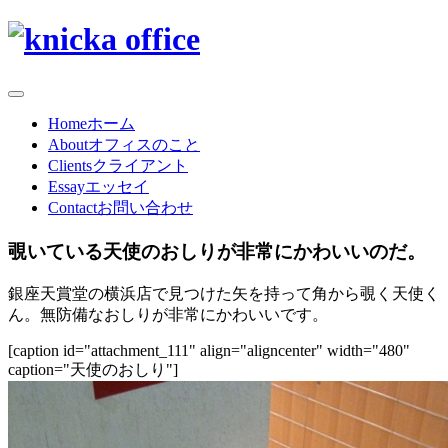
Home
ホーム
About
オフィスのこと
Clients
クライアント
Essay
エッセイ
Contact
お問い合わせ
覗いている天使のおしりが非常にかわいいのだ。
銀座天賞堂の横浜店で見つけた矢を持って角から覗く天使く
ん。無防備なおしりが非常にかわいいです。
[caption id="attachment_111" align="aligncenter" width="480"
caption="天使のおしり"]