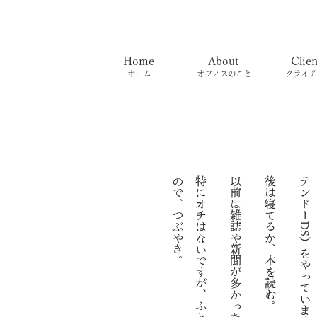
Home
About
Clien
ホーム
オフィスのこと
クライア
。
特
に
オ
チ
は
な
い
で
す
が
、
ふ
と
気
味
が
悪
か
っ
た
の
で
、
つ
ぶ
や
き
以前は雑誌や新聞が多かったのでしょうか。
後は寝てるか、本を読む。
。