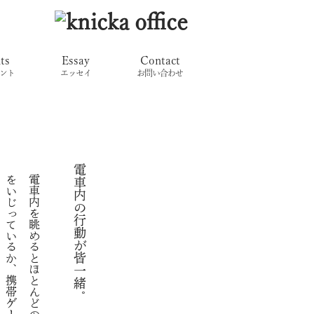
ts
Essay
Contact
ント
エッセイ
お問い合わせ
電車内の行動が皆一緒。
電
車
内
を
眺
め
る
と
ほ
と
ん
ど
の
人
は
、
ケ
ー
タ
イ
を
い
じ
っ
て
い
る
か
、
携
帯
ゲ
ー
ム
（
P
S
P
、
ニ
ン
テ
ン
ド
ー
D
S
）
を
や
っ
て
い
ま
す