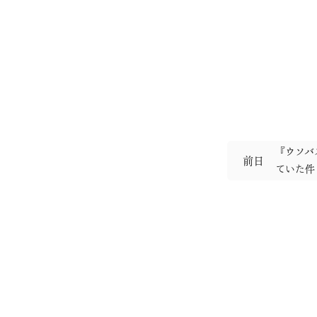
『ウソバ
前日
ていた件