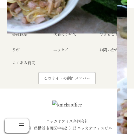
ホーム
オフィスのこと
クライアント
会社概要
代表について
できること
ラボ
エッセイ
お問い合わせ
よくある質問
このサイトの制作メンバー
Home
About
Clients
Essay
Contact
ホーム
オフィスのこと
クライアント
エッセイ
お問い合わせ
ニッカオフィス合同会社
神奈川県横浜市西区中央2-3-13 ニッカオフィスビル