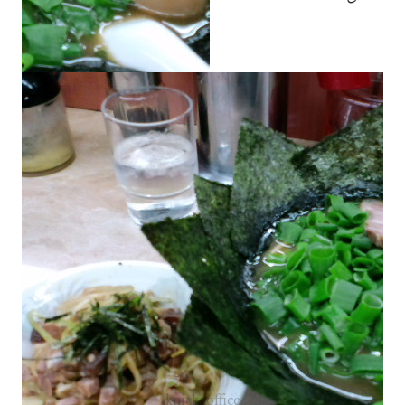
エスタ(ESTA)が本日導入された模様。よく
前日
仕組みがわかりません。
『ウソバスター』という番組でウソをつい
翌日
ていた件