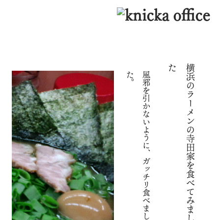
た
横
浜
の
ラ
ー
メ
ン
の
寺
田
家
を
食
べ
て
み
ま
し
。
風
邪
を
引
か
な
い
よ
う
に
、
ガ
ッ
チ
リ
食
べ
ま
し
た