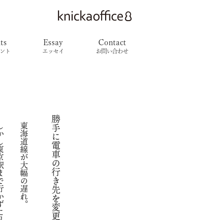
ts
Essay
Contact
ント
エッセイ
お問い合わせ
勝手に電車の行き先を変更するなんて
し
か
し
東
京
駅
ま
で
行
か
ず
に
品
川
で
と
ま
っ
て
し
ま
う
ら
し
い
東海道線が大幅の遅れ。