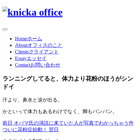
Home
ホーム
About
オフィスのこと
Clients
クライアント
Essay
エッセイ
Contact
お問い合わせ
ランニングしてると、体力より花粉のほうがシン
ドイ
汗より、鼻水と涙が出る。
かといって体力もあるわけでなく、脚もパンパン。
前日
オバマ氏の演説に来ていた人が写真でわかっちゃう件
ついに花粉症始動！
翌日