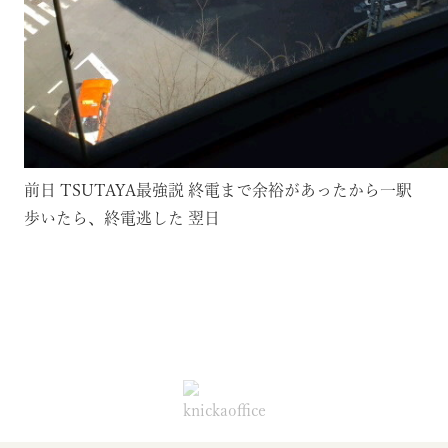
前日
TSUTAYA最強説
終電まで余裕があったから一駅
歩いたら、終電逃した
翌日