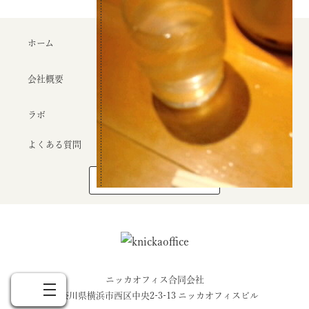
ホーム
オフィスのこと
クライアント
会社概要
代表について
できること
ラボ
エッセイ
お問い合わせ
よくある質問
このサイトの制作メンバー
Home
About
Clients
Essay
Contact
ホーム
オフィスのこと
クライアント
エッセイ
お問い合わせ
ニッカオフィス合同会社
神奈川県横浜市西区中央2-3-13 ニッカオフィスビル