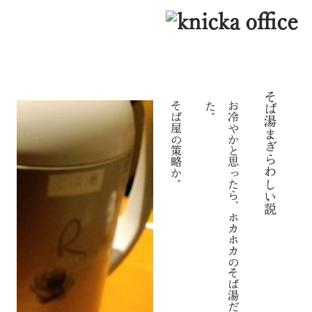
そば湯まぎらわしい説
そば屋の策略か。
。
お
冷
や
か
と
思
っ
た
ら
、
ホ
カ
ホ
カ
の
そ
ば
湯
だ
っ
た