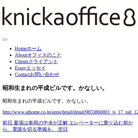
Home
ホーム
About
オフィスのこと
Clients
クライアント
Essay
エッセイ
Contact
お問い合わせ
昭和生まれの平成ビルです。かなしい。
昭和生まれの平成ビルです。かなしい。
http://www.athome.co.jp/apps/detail/detail/9653860801_js_17_rail_
前日
夏場は車両の中央が正解
エレベーターに乗り込む前か
ら、電源を切る準備を。
翌日