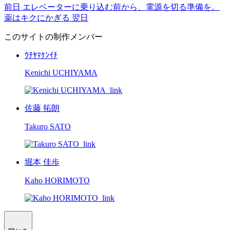
前日
エレベーターに乗り込む前から、電源を切る準備を。
薬はキクにかぎる
翌日
このサイトの制作メンバー
ｳﾁﾔﾏｹﾝｲﾁ
Kenichi UCHIYAMA
佐藤 拓朗
Takuro SATO
堀本 佳歩
Kaho HORIMOTO