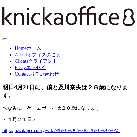
Home
ホーム
About
オフィスのこと
Clients
クライアント
Essay
エッセイ
Contact
お問い合わせ
明日4月21日に、僕と及川奈央は２８歳になりま
す。
ちなみに、ゲームボーイは２０歳になります。
＜４月２１日＞
http://ja.wikipedia.org/wiki/4%E6%9C%8821%E6%97%A5