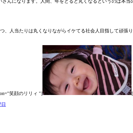
いさんになります。人間、年をとると丸くなるというのは本当
つつ、人当たりは丸くなりながらイケてる社会人目指して頑張
" caption="笑顔のリリィ "]
翌日