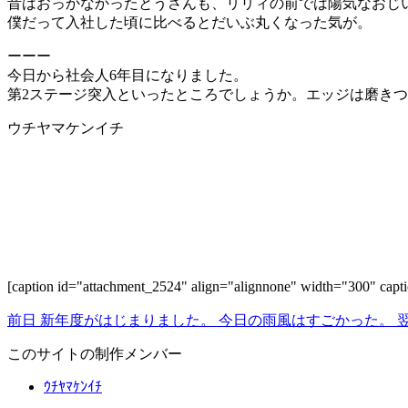
昔はおっかなかったとうさんも、リリィの前では陽気なおじ
僕だって入社した頃に比べるとだいぶ丸くなった気が。
ーーー
今日から社会人6年目になりました。
第2ステージ突入といったところでしょうか。エッジは磨き
ウチヤマケンイチ
[caption id="attachment_2524" align="alignnone" width="300
前日
新年度がはじまりました。
今日の雨風はすごかった。
このサイトの制作メンバー
ｳﾁﾔﾏｹﾝｲﾁ