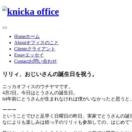
Home
ホーム
About
オフィスのこと
Clients
クライアント
Essay
エッセイ
Contact
お問い合わせ
リリィ、おじいさんの誕生日を祝う。
ニッカオフィスのウチヤマです。
4月2日。今日はとうさんの誕生日。
64年前にとうさんが生まれなければ僕がいなかったと思うと
ーーー
ということでひと足早く日曜日の昨日、実家でとうさんの誕
なによりも楽しみは姪っ子のリリィも参加しての、はじめて"