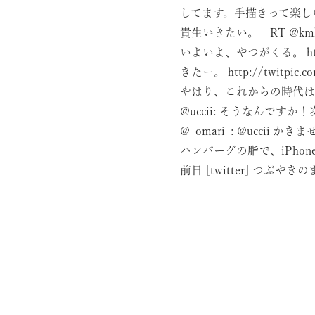
してます。手描きって楽し
貴生いきたい。 RT @k
いよいよ、やつがくる。
h
きたー。
http://twitpic.c
やはり、これからの時代は人妻
@uccii: そうなんで
@_omari_: @
uccii
かきま
ハンバーグの脂で、iPho
前日
[twitter] つぶやきの