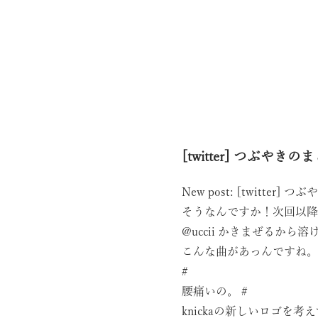
[twitter] つぶやきのまと
New post: [twitter] つ
そうなんですか！次回以降試
@
uccii
かきまぜるから溶
こんな曲があっんですね。NITR
#
腰痛いの。
#
knickaの新しいロゴ