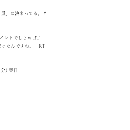
リー量」に決まってる。
#
ポイントでしょｗ RT
だったんですね。 RT
31分)
翌日