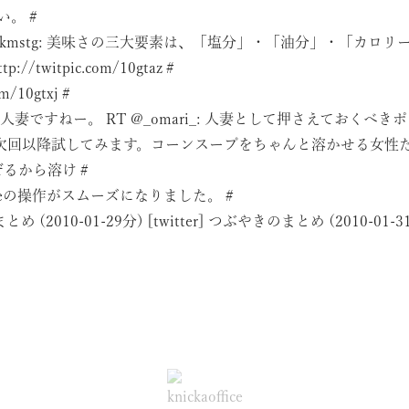
い。
#
mkmstg: 美味さの三大要素は、「塩分」・「油分」・「カロ
ttp://twitpic.com/10gtaz
#
om/10gtxj
#
ですねー。 RT @_omari_: 人妻として押さえておくべき
すか！次回以降試してみます。コーンスープをちゃんと溶かせる女性
ぜるから溶け
#
neの操作がスムーズになりました。
#
まとめ (2010-01-29分)
[twitter] つぶやきのまとめ (2010-01-