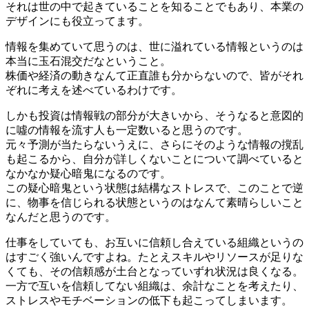
それは世の中で起きていることを知ることでもあり、本業の
デザインにも役立ってます。
情報を集めていて思うのは、世に溢れている情報というのは
本当に玉石混交だなということ。
株価や経済の動きなんて正直誰も分からないので、皆がそれ
ぞれに考えを述べているわけです。
しかも投資は情報戦の部分が大きいから、そうなると意図的
に噓の情報を流す人も一定数いると思うのです。
元々予測が当たらないうえに、さらにそのような情報の撹乱
も起こるから、自分が詳しくないことについて調べていると
なかなか疑心暗鬼になるのです。
この疑心暗鬼という状態は結構なストレスで、このことで逆
に、物事を信じられる状態というのはなんて素晴らしいこと
なんだと思うのです。
仕事をしていても、お互いに信頼し合えている組織というの
はすごく強いんですよね。たとえスキルやリソースが足りな
くても、その信頼感が土台となっていずれ状況は良くなる。
一方で互いを信頼してない組織は、余計なことを考えたり、
ストレスやモチベーションの低下も起こってしまいます。