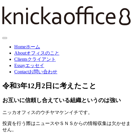
Home
ホーム
About
オフィスのこと
Clients
クライアント
Essay
エッセイ
Contact
お問い合わせ
令和3年12月2日に考えたこと
お互いに信頼し合えている組織というのは強い
ニッカオフィスのウチヤマケンイチです。
投資を行う際はニュースやＳＮＳからの情報収集は欠かせま
せん。