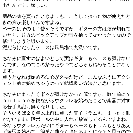
出たんです。嬉しい。
新品の物を買ったときよりも、こうして拾った物が使えたと
きの方が楽しいんですよね。
ベースはそのまま使えそうですが、ギターの方は弦が切れて
いたり、片方のピックアップが音を拾ってなかったりなので
修理しようと思います。
泥だらけだったケースは風呂場で丸洗いです。
ちなみに直すのはよいとして実はギターもベースも弾けない
んです。なのでこの拾ったやつでどちらも始めることになり
ます。
買うとなれば始める決心が必要だけど、こんなふうにアクシ
デント的に始めちゃうのって結構良い方法だと思います。
ちなみにまったく楽器が弾けなかった僕ですが、数年前にＹ
ｏｕＴｕｂｅを観ながらウクレレを始めたことで楽器に対す
る苦手意識も無くなりました。
そういえば２０年以上前に買った電子ドラムも、まったく叩
かないままに段ボールの中に入れて放置してるんですよね。
今ならウクレレみたいにギターもベースもドラムもとりあえ
ず練習を始めて、簡単な曲なら弾けるようになると思うので