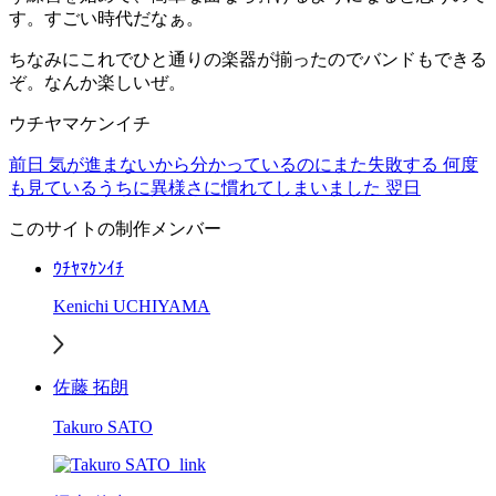
す。すごい時代だなぁ。
ちなみにこれでひと通りの楽器が揃ったのでバンドもできる
ぞ。なんか楽しいぜ。
ウチヤマケンイチ
前日
気が進まないから分かっているのにまた失敗する
何度
も見ているうちに異様さに慣れてしまいました
翌日
このサイトの制作メンバー
ｳﾁﾔﾏｹﾝｲﾁ
Kenichi UCHIYAMA
佐藤 拓朗
Takuro SATO