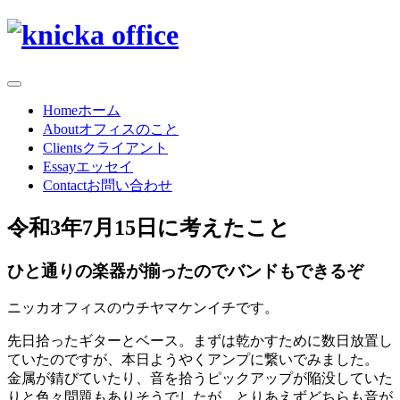
Home
ホーム
About
オフィスのこと
Clients
クライアント
Essay
エッセイ
Contact
お問い合わせ
令和3年7月15日に考えたこと
ひと通りの楽器が揃ったのでバンドもできるぞ
ニッカオフィスのウチヤマケンイチです。
先日拾ったギターとベース。まずは乾かすために数日放置し
ていたのですが、本日ようやくアンプに繋いでみました。
金属が錆びていたり、音を拾うピックアップが陥没していた
りと色々問題もありそうでしたが、とりあえずどちらも音が