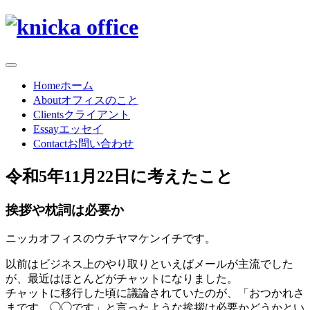
Home
ホーム
About
オフィスのこと
Clients
クライアント
Essay
エッセイ
Contact
お問い合わせ
令和5年11月22日に考えたこと
挨拶や枕詞は必要か
ニッカオフィスのウチヤマケンイチです。
以前はビジネス上のやり取りといえばメールが主流でした
が、最近はほとんどがチャットになりました。
チャットに移行した頃に議論されていたのが、「おつかれさ
まです、◯◯です」と言ったような挨拶は必要かどうかとい