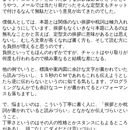
うやつ。メールでは当たり前だったそんな定型文もチャット
で付けるなんて無駄だという意見が出てきたのでした。
僕個人としては、本題とは関係のない挨拶や枕詞は極力入れ
ないようにしています。挨拶もなくいきなり本題に入るのは
無礼なことかと言えば、定型文の挨拶に意味があるとは思え
ないし、むしろ文章が長くなれば書く方も、そして読む方に
も負担が増えると思うのです。
負担といってもほんのわずかですが、チャットはやり取りが
何度も行われるので積み重なると結構な差になる。
他の例でいうと、標識や案内図に余計な文字が書かれていた
ら読みづらいし、１５秒のＣＭであれもこれも伝えようとし
たら逆に伝わらないというのに似てる気もします。プログラ
ミングなんかでも余計なコードが書かれてるとパフォーマン
スも落ちますし。
で、悩ましいのは、こういう丁寧に書く人に、「挨拶とか枕
詞が書かれていると読みづらい」となかなか伝えづらいとい
うこと。
丁寧さというのはその人の性格とかスタンスにもよるところ
があるし、頭ごなしにダメだとは言いづらい。